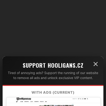
×
SUPPORT HOOLIGANS.CZ
Tired of annoying ads? Support the running of our website
to remove all ads and unlock exclusive VIP content.
WITH ADS (CURRENT)