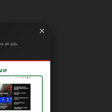
×
e all ads
VIP