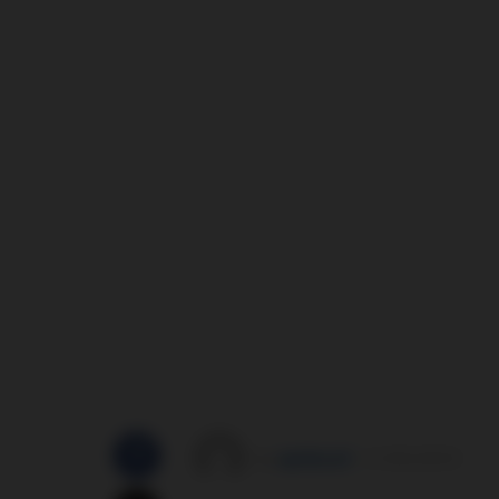
by
správce3
21/02/2019