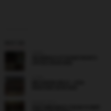
ADVERTISEMENT
MUST SEE
NORWAY
VÅLERENGA IF ATTACKED PUB WITH
LYN OSLO (08.08.2026)
POLAND
MKS KORONA KIELCE – LEGIA
WARSZAWA (08.08.2026)
ARRANGE FIGHTS
FIGHT IMBUVABLES TOULON VS INDEP