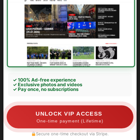
✓ 100% Ad-free experience
✓ Exclusive photos and videos
✓ Pay once, no subscriptions
UNLOCK VIP ACCESS
One-time payment (Lifetime)
Secure one-time checkout via Stripe.