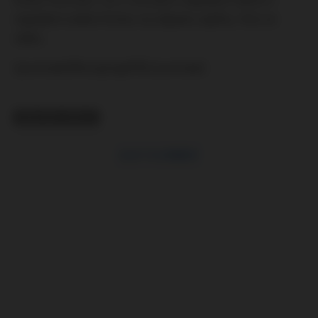
napadení vedení klubu na zápase vajíčky. Více ve
videu.
{youtube}WlucqCoqeP0{/youtube}
RELATED TOPICS
CLICK TO COMMENT