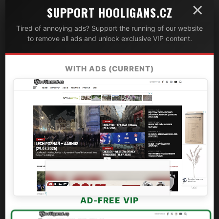
×
SUPPORT HOOLIGANS.CZ
Tired of annoying ads? Support the running of our website
to remove all ads and unlock exclusive VIP content.
WITH ADS (CURRENT)
AD-FREE VIP