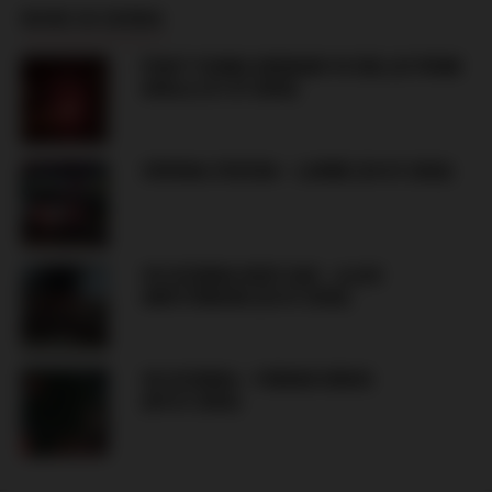
MORE IN SERBIA
FIGHT YOUNG GROBARI VS DELIJE FROM
AVALA (31.07.2026)
CRVENA ZVEZDA – LARNE (29.07.2026)
VOJVODINA NOVI SAD – AJAX
AMSTERDAM (23.07.2026)
VOJVODINA – FERENCVÁROS
(09.07.2026)