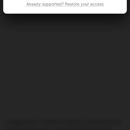
Already supported? Restore your access
Chuligáni dnes v blízkosti stadionu napadají ředitele
klubu Partizan. Už v minulých zápasech došlo k