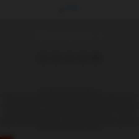
Copyright © 1999-2025 Hooligans.cz
Stránka na které se právě nacházíte obsahuje materiál, který někteří lidé mohou
považovat za kontroverzní, pokud vám není více jak 18 let, měli by jste tyto
stránky opustit. Server hooligans.cz nemá za úkol navádět k výtržnostem, snaží
se pouze informovat o reálném dění kolem fotbalového násilí. Provozovatelé
těchto stránek nejsou dle právní úpravy zákona č. 480/2004 Sb., o některých
službách informační společnosti a o změně některých zákonů (zákon o některých
službách informační společnosti) a zejména §6 citovaného zákona, odpovědni za
příspěvky návštěvníků těchto stránek.