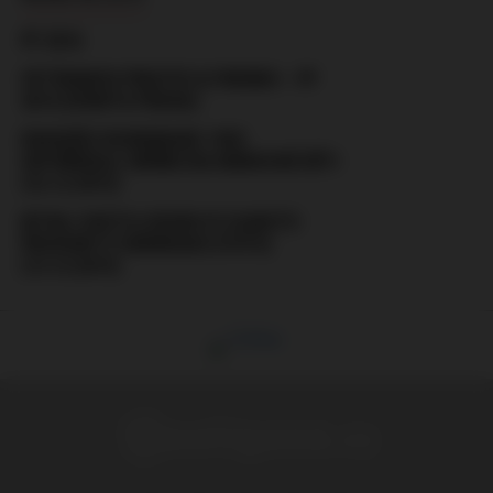
PF 2016
VETERANOS PIRATES & FRIENDS – PF
2016 (SPARTA PRAHA)
FANOUŠCI BOHEMIANS 1905
USPOŘÁDALI SBÍRKU NA NEMOCNÉ DĚTI
(16.12.2015)
BITKA: SOUTH LEGION VS OLMUTZ-
PROSSNITZ SKINHEADS (FOTO)
(13.12.2015)