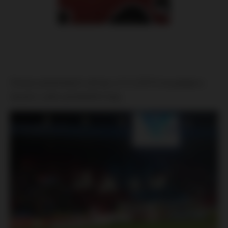
Choreo plzeňských ultras z 21.2.2015 na podporu
Javyho v jeho posledním boji…