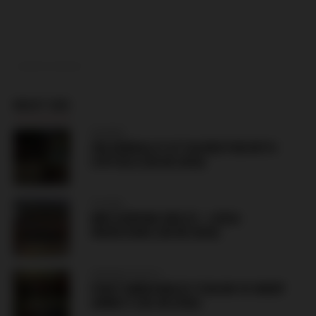
ADVERTISEMENT
MUST SEE
NORWAY
VÅLERENGA IF ATTACKED PUB WITH
LYN OSLO (08.08.2026)
POLAND
MKS KORONA KIELCE – LEGIA
WARSZAWA (08.08.2026)
ARRANGE FIGHTS
FIGHT IMBUVABLES TOULON VS INDEP
ANNECY (XX.08.2026)