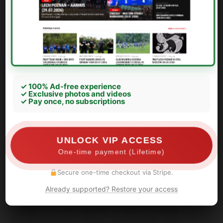
✓ 100% Ad-free experience
✓ Exclusive photos and videos
✓ Pay once, no subscriptions
UNLOCK VIP ACCESS
One-time payment (Lifetime)
Secure one-time checkout via Stripe.
Already supported? Restore your access
V neděli 15.3.2015 zemřel ve věku 32 let po
tříměsíčním boji s těžkou nemocí Josef "Javy"