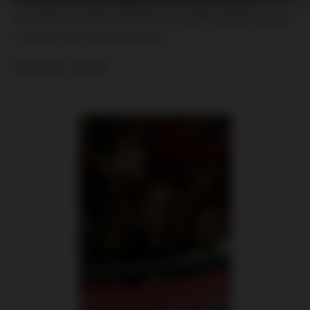
Javorský. Javy byl významnou a velmi aktivní osobou
v ultras hnutí Viktorie Plzeň.
Odpočívej v pokoji!