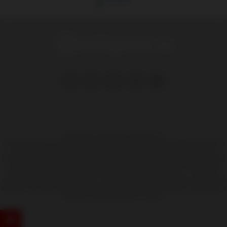
Copyright © 1999-2025 Hooligans.cz
Stránka na které se právě nacházíte obsahuje materiál, který někteří lidé mohou
považovat za kontroverzní, pokud vám není více jak 18 let, měli by jste tyto
stránky opustit. Server hooligans.cz nemá za úkol navádět k výtržnostem, snaží
se pouze informovat o reálném dění kolem fotbalového násilí. Provozovatelé
těchto stránek nejsou dle právní úpravy zákona č. 480/2004 Sb., o některých
službách informační společnosti a o změně některých zákonů (zákon o některých
službách informační společnosti) a zejména §6 citovaného zákona, odpovědni za
příspěvky návštěvníků těchto stránek.