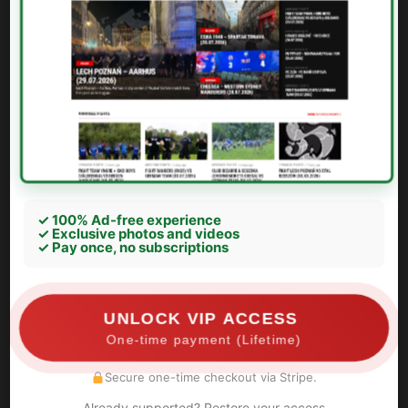
✓ 100% Ad-free experience
✓ Exclusive photos and videos
✓ Pay once, no subscriptions
UNLOCK VIP ACCESS
One-time payment (Lifetime)
Secure one-time checkout via Stripe.
Already supported? Restore your access