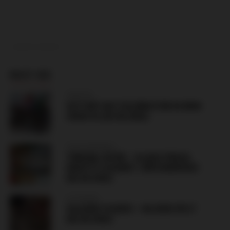
ADVERTISEMENT
MUST SEE
CROATIA
VICTORY DAY CELEBRATION IN KNIN
CROATIA (05.08.2026)
CZECH REPUBLIC
TRIBUNA SEVER – SLAVIA PRAHA
GRAFFITI AGAINST JIŘÍ KOMOROUS
(06.08.2026)
LITHUANIA
ZALGIRIS VILNIUS – HAJDUK SPLIT
(06.08.2026)