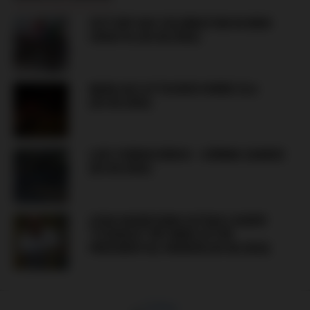
VICTORY DAY CELEBRATION IN KNIN
CROATIA (05.08.2026)
MANIJACI ATTACKED HORDE ZLA
(05.08.2026)
LIVE: FERENCVÁROS – GÓRNIK ZABRZE
(05.08.2026)
LEGIA WARSZAWA ULTRAS LEADER
“STARUCH” RETURNS AFTER
PRESIDENTIAL PARDON (04.08.2026)