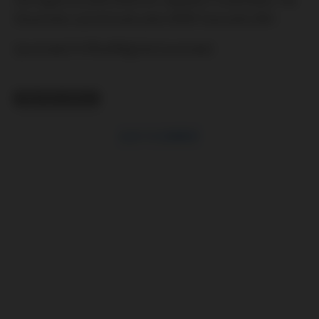
Slovensko vycestovalo přes 6000 fanoušků BiH.
{youtube}74YNuAMg2Jo{/youtube}
RELATED TOPICS
CLICK TO COMMENT