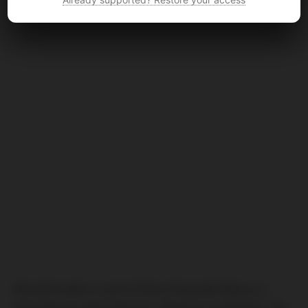
Aktuální video z centra Žiliny fanoušků Bosny a
Hercegoviny před dnešnim zápasem kvalifikace. Na