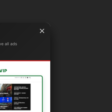
×
e all ads
VIP