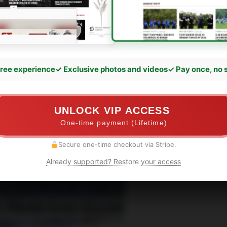
ree experience
✓ Exclusive photos and videos
✓ Pay once, no 
UNLOCK VIP ACCESS
One-time payment (Lifetime)
Secure one-time checkout via Stripe.
Already supported? Restore your access