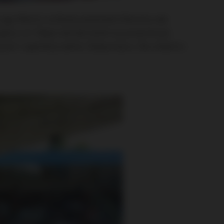
igy Mistrů zvítězila plzeňská Viktorka nad
evo 4:3. Nejen domácí kotel se prezentoval
ravil i zaplněný sektor Željezničaru. Na utkání si