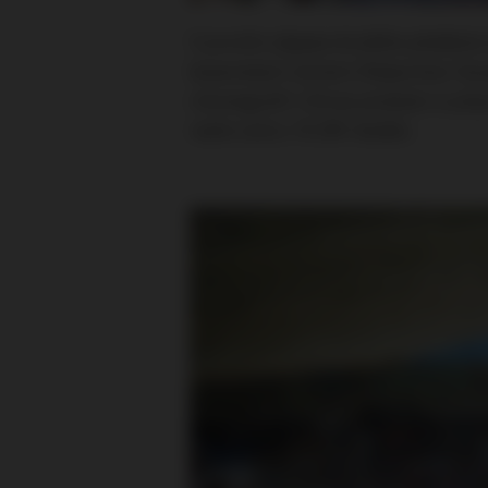
V prvním zápase druhého předkola L
bosenským týmem Željezničar Saraj
choreografií. Ultras produkci si přip
našlo cestu 10.381 diváků.