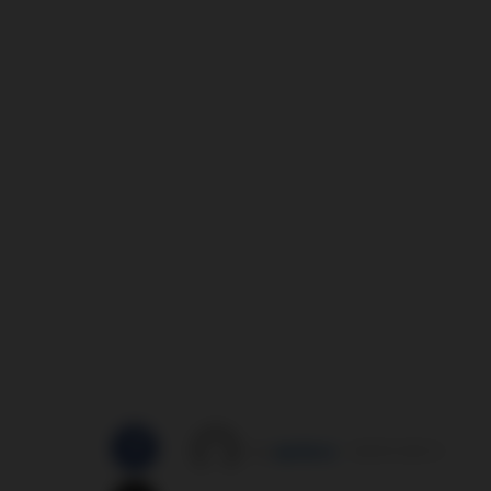
by
správce
16/07/2013