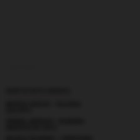
ADVERTISEMENT
MORE IN SOUTH AMERICA
BRAZÍLIE: GOIÁS EC – VILA NOVA
(24.6.2017)
PEÑAROL (URUGUAY) – PALMEIRAS
(BRAZÍLIE) (26.4.2017)
BRAZÍLIE: PALMEIRAS – CORINTHIANS