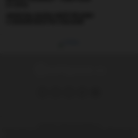
(3.4.2016)
ARGENTINA: RVAČKA HRÁČŮ PŘI DERBY
A ZAVEDENÍ REGISTRU CHULIGÁNŮ
Copyright © 1999-2025 Hooligans.cz
Stránka na které se právě nacházíte obsahuje materiál, který někteří lidé mohou
považovat za kontroverzní, pokud vám není více jak 18 let, měli by jste tyto