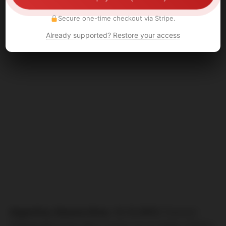
Secure one-time checkout via Stripe.
Already supported? Restore your access
Argentina, Buenos Aires, 12.12.2012:
Fanoušci
fotbalového klubu Boca Juniors se ve středu střetli s