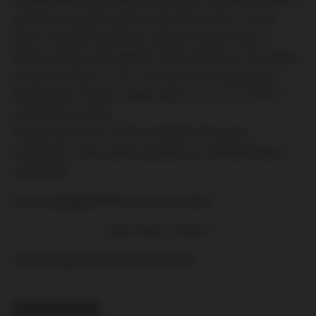
policií po oslavách jejich vlastního svátku. Tisíce
žluto-modrých přiznivců zaplnilo hlavní třídu v
Buenos Aires, kde zapálili i barevné dýmy. Fans Boca
Juniors si říkají "La 12", což znamená, že jsou jsou
dvanáctým hráčem svého týmu. A na 12.12.2012
určili datum oslav.
Oslava se trochu zvrhla a desítky fans bylo
zatčených, navíc policie použila na rozhánění davu i
vodní děla.
{youtube}dgwOdWv7ox4{/youtube}
další video v článku
{youtube}ghfjrsl7xpE{/youtube}
RELATED TOPICS