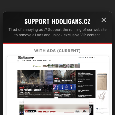
×
SUPPORT HOOLIGANS.CZ
Tired of annoying ads? Support the running of our website
to remove all ads and unlock exclusive VIP content.
WITH ADS (CURRENT)