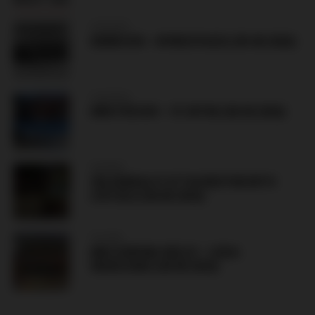
HUNGARY
DEBRECEN – NYIREGYHAZA (09.08.2026)
SLOVAKIA
MŠK PÚCHOV – FC NITRA (08.08.2026)
NORWAY
VÅLERENGA IF ATTACKED PUB WITH
LYN OSLO (08.08.2026)
POLAND
MKS KORONA KIELCE – LEGIA
WARSZAWA (08.08.2026)