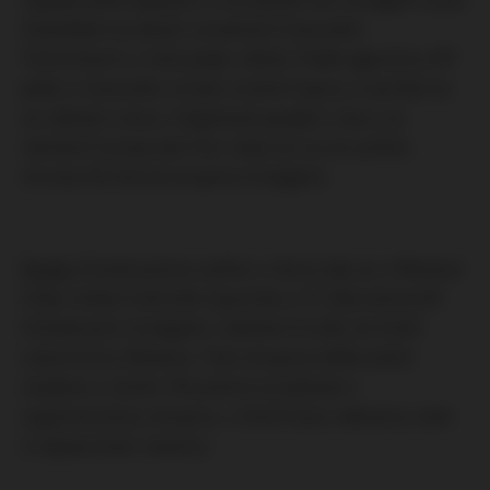
Výsledkem je deset zraněných fanoušků
Tottenhamu z toho jeden vážně. Podle agentůry AP
jeden z fanoušků utrpěl zranění tepny a nachází se
ve vážném stavu. Angličané popíjeli v baru na
náměstí Campo dei Fiori, když se na ně vyřítila
zhruba 50 členná skupina chuligánů.
Rusko:
Ruská policie zatkla v úterý, kdy se v Moskvě
hrálo utkání místního Spartaku s FC Barcelona 60
fotbalových chuligánů. Zadržení tvrdili, že fandí
Lokomotivu Moskva. Tato skupina slídila okolo
stadionu Lužniki. Dle policie se jednalo o
organizovanou skupinu, u které byly nalezeny nože
či zápasnické rukavice.