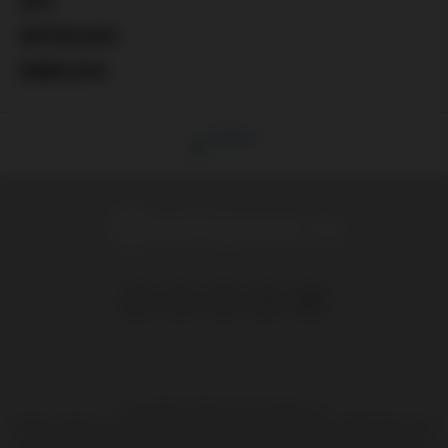
2019
KVĚTEN 2018:
DUBEN 2018:
Copyright © 1999-2025 Hooligans.cz
Stránka na které se právě nacházíte obsahuje materiál, který někteří lidé mohou
považovat za kontroverzní, pokud vám není více jak 18 let, měli by jste tyto