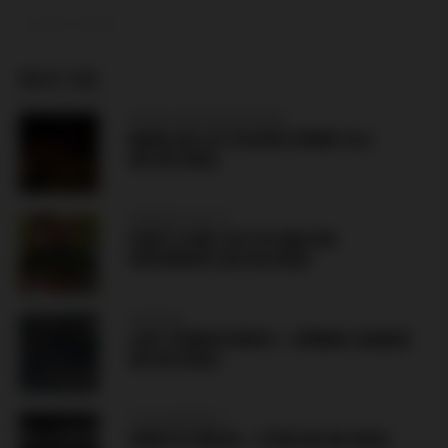
ADVERTISEMENT
MUST SEE
BOSNIA AND HERZEGOVINA
MANIJACI ATTACKED HORDE ZLA
(05.08.2026)
ARRANGE FIGHTS
FIGHT LYON 1919 VS MACON
DISSIDENCE (XX.08.2026)
HUNGARY
LIVE: FERENCVÁROS – GÓRNIK ZABRZE
(05.08.2026)
CZECH REPUBLIC
SPARTA PRAHA – LYON (04.08.2026)