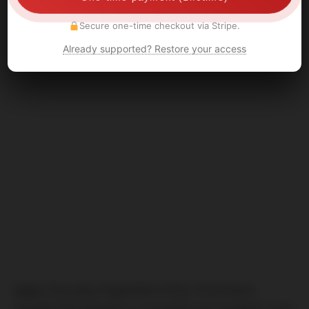
Secure one-time checkout via Stripe.
Already supported? Restore your access
Itálie:
Fanoušky Anglického klubu Tottenham
napadli před zápasem v evropské lize chuligáni Lazia.