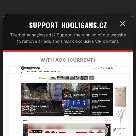
×
SUPPORT HOOLIGANS.CZ
Tired of annoying ads? Support the running of our website
to remove all ads and unlock exclusive VIP content.
WITH ADS (CURRENT)