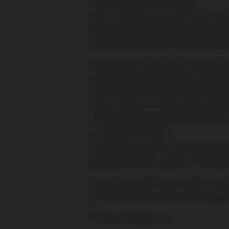
děje, co přesně nefunguje)
.
Web se spustil, aby mohla být zahá
A tak pokud jste už tak neučinili, 
tipovačku pro podzim ročníku 2012/
Pravidla jsou stejná, jako v předch
tipovačky bude po konci podzimní čá
Staré nicky už neplatí, byly zrušen
status VIP), přihlásí se pod nickem 
v komentářích či na foru, tak se st
by zůstat přihlášen.
Co je důležité, tak Tipovačka se uza
pravidla to bude v pátek v 18 hodin)
Stejně jako předchozí ročníky, tak 
aktivní fanoušky, jehož celou nabí