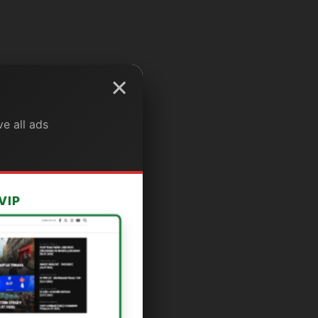
×
e all ads
VIP