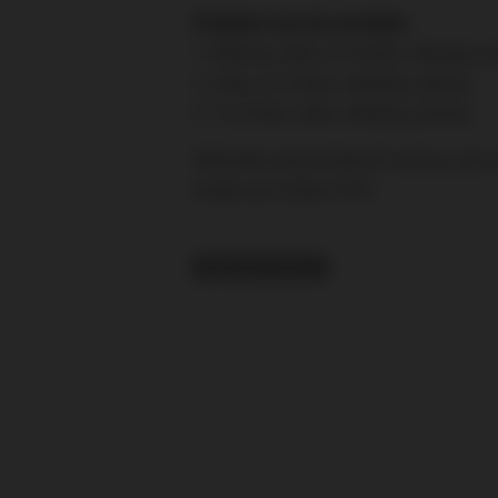
Přehled cen do soutěže:
1. Mikina, šála, 2x tričko, nálepky, 
2. šála, 2x tričko, nálepky, placky
3. 1x tričko, šála, nálepky, placky
Nebudou pevně danné motivy, ale vít
budou pro sebe chtít.
RELATED TOPICS