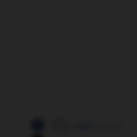
by
správce
25/07/2012