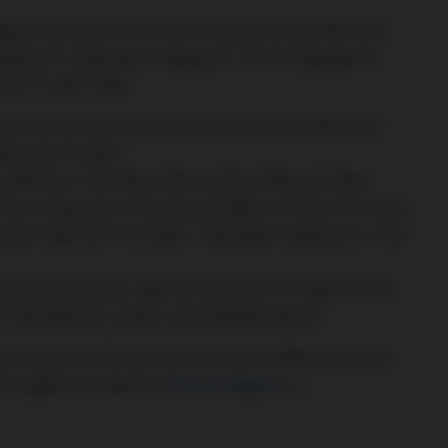
jena tipovačka a mohlo se tipovat od prvního kola.
můžete si v tipovačce natipovat. Tímto zahajujeme
2013 naší 1.ligy.
ozích letech. Jen bylo vše vynulováno. Vyhodnocení
sti (po 16.kole).
y. Kdo byl v minulosti členem fóra (tedy má dnes
fóra v tipovačce. Pokud je přihlášen na hlavní stránce
ačí jen kliknutím na název "tipovačka" přepnout a měl
vírá automaticky. Jakmile začne první utkání kola (z
, tipovačka se uzavře a již nepůjde tipovat.
i pro tento ročník věnoval ceny do soutěže eshop pro
dku najdete na adrese
eshop.hooligans.cz
.