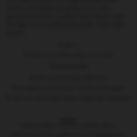
zatímco hráči baletí na trávníku. Je tu i tichý
pantomimický horor v podání hráčů z Řecka, malé
foto déjà vu či proud Maria Balotelliho, který nikdy
nekončí.
déjà vu
Kung-fu. Styl bílého jeřába vs. styl tygra
Kruhový balet
Diváci se při penaltách dobře bavili
Na stadion se mohli dostat i tvorové z jiných galaxií
Návrh na novou italskou kašnu v podání Maria Balotelliho
VIDEA:
Ruský fanoušek s redaktorem arabské televize:
Pantomimický horor v podání Samarase Papadopoulose: