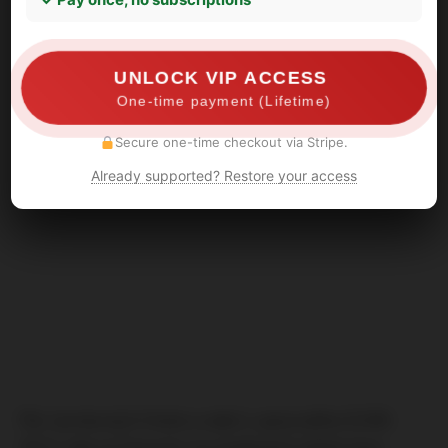
UNLOCK VIP ACCESS
One-time payment (Lifetime)
Secure one-time checkout via Stripe.
Already supported? Restore your access
Pár úsměvných fotek a videí z uplynulého EURA
2012, kde se fanoušci na stadionech dobře baví,