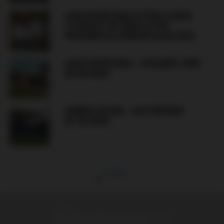
LEGIA WARSZAWA ULTRAS LEADER
“STARUCH” RETURNS AFTER
PRESIDENTIAL PARDON (04.08.2026)
LEGIA WARSZAWA – ZAGŁĘBIE LUBIN
(02.08.2026)
GÓRNIK ŁĘCZNA – AVIA ŚWIDNIK
(01.08.2026)