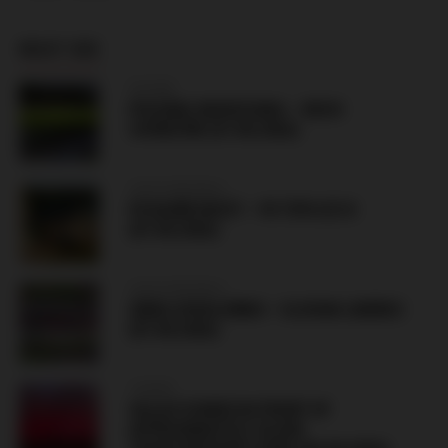
MUST SEE
POLAND
POLONIA WARSZAWA – RUCH
CHORZÓW (07.08.2026)
CZECH REPUBLIC
FK BANÍK MOST – FK TEPLICE B
(07.08.2026)
CZECH REPUBLIC
ZBROJOVKA BRNO – SLOVAN LIBEREC
(07.08.2026)
TURKEY
SALAH SIGNED IN FRONT OF
APPROXIMATELY 30,000