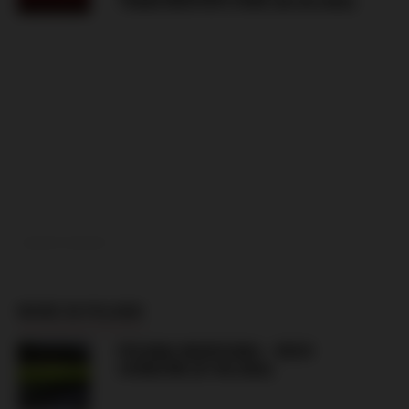
TRABZONSPOR’S FANS (06.08.2026)
ADVERTISEMENT
MORE IN POLAND
POLONIA WARSZAWA – RUCH
CHORZÓW (07.08.2026)