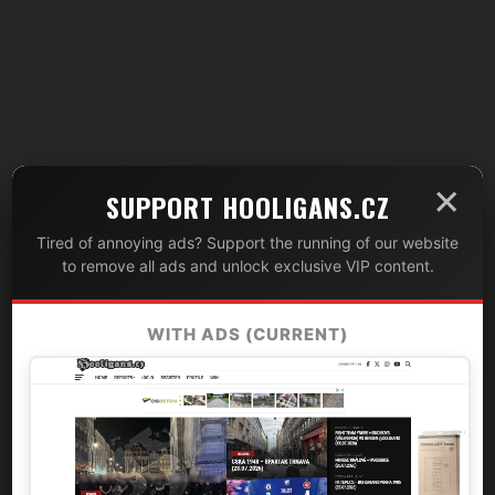
×
SUPPORT HOOLIGANS.CZ
Tired of annoying ads? Support the running of our website
to remove all ads and unlock exclusive VIP content.
WITH ADS (CURRENT)