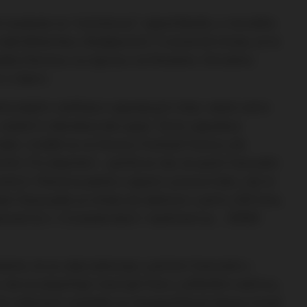
á navázala na “stotisícový” výjezd Baníku z minulého
také Bohemka v Budějovicích. S ostatními kluby už to
sadila Olomouc za výpravu na Slovácko. Ostudnou
v Liberci.
ektivnějším měřítkem výjezdových čísel, neboť velmi
všední či víkendový den apod. Tento výjezdový
adici. Uváděl se ve fanzinu Football Factory ale
zemích. Pro doplnění – počítá se tak, že počet fanoušků
etrů. Pokud se jedná o výjezd v pracovní den, tak to
lad: Slavia jede ve středu do Jablonce v počtu 200 fans,
ilometrů) x 1,5 (všední den)´= koeficient je… 30900
áme, že se vždy kalkuluje s počtem fanoušků v
tak se připočítají i hostující fans v přílehlém sektrou,
 Do celkových výsledků se nezapočítávají zápasy hrané