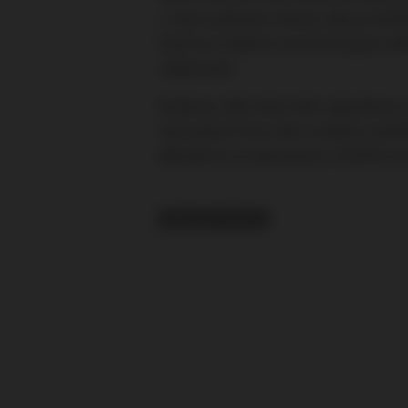
v rámci jednoho města, kdy je obtížn
kteří se tradičně rozmistňují po ce
vlajkonošů.
Budeme rádi, když nám výjezdovou 
hostujících fans nám můžete zasíla
děkujeme za spolupráci a těšíme se
RELATED TOPICS