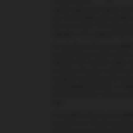
V druhém kole se
největší výjezd povedl Spartě, kter
kola. Velmi hezkého počtu dosáhla 
bylo trochu slabší. Třetí místo ob
výjezdovou nulu si připsala Příbram 
Tzv. výjezdový koeficient je nejobj
chytře poukazuje na délku výjezdu, 
koeficient má v naší zemi velkou tr
používají jej i fanoušci v okolních 
na výjezdu vynásobíte počtem kilom
celé vynásobíte ještě krát 1,5. Přík
čili 200 (počet fans) x 103 (počet k
bodů.
Pro kompletní informovanost dodáv
hostujícím kotli. Pokud je vyprodán, 
kteří s kotlem hostí aktivně fandí.