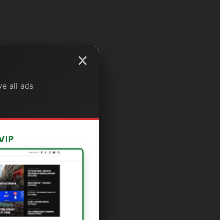
×
e all ads
VIP