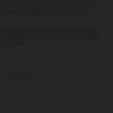
é určit jak vzdálenost, tak i počet hostujících fans,
lém stadionu bez ohledu na sektor hostujících
tabulku pomůžete pravidelně aktualizovat. Počty
t prostřednictvím fora, emailu i facebooku. Předem
 na soutěžení.
CLICK TO COMMENT