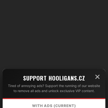
×
SUPPORT HOOLIGANS.CZ
Tired of annoying ads? Support the running of our website
to remove all ads and unlock exclusive VIP content.
WITH ADS (CURRENT)