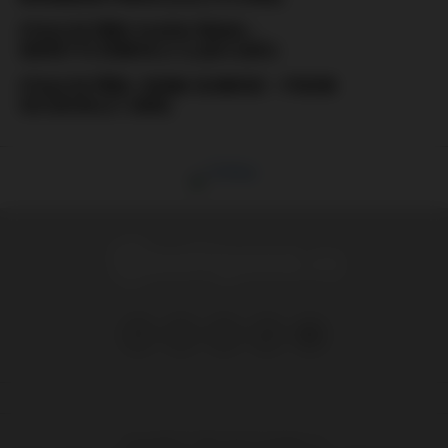
STALO SE PŘED: SLAVIA PRAHA –
SERVETTE ŽENEVA (1:1) (28.9.2001)
STALO SE PŘED.: SIGMA OLOMOUC – POGON
SZCZECIN (2.7.2005)
Copyright © 1999-2025 Hooligans.cz