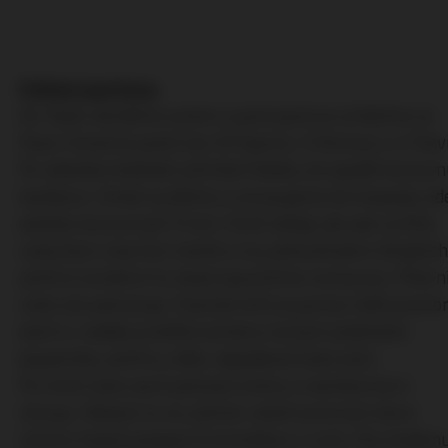
Pohled sparťana:
Do Teplic dorážíme autem a postupně se scházíme ve
Slavii. Konečný počet byl 20 Sparta, 3 Olomouc a 2 Slavi
Po několika hodinách přichází hláška, že opodál konzum
baníkovci. Ihned vyrážíme a vstupujeme do hospody, kd
poklidu konzumují (15 ks). Chvíli váhají, ale pak už létá
vzduchem všechno možné a my před přívalem létajících
půllitrů (zvláštní to úkaz) opouštíme restauraci.
Před n
však vše pokračuje. Chachaři drží za pomoci židlí prostor
dveří a i nadále probíhá výměna různých předmětů
(popelníky, půllitry, židle, odpadkové koše atd.).
Po chvíli však zazní policejní sirény a nastává čas k
ústupu. Nebylo to nic platné, neboť jsme byli skoro
všichni stejně polapeni kriminálkou v civilu. Na stadion