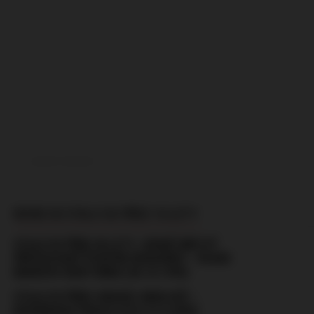
ADVERTISEMENT
MORE IN STALO SE PŘED 10 LETY
STALO SE PŘED 30 LETY: JEDINÝ MRTVÝ
PŘIPISOVANÝ ČESKÝM FANOUŠKŮ – ŠVARC
BENEŠOV-BOBY BRNO (30.10.1994)
STALO SE PŘED: HRADEC KRÁLOVÉ –
BOHEMIANS PRAHA (2:0) (13.4.2002)