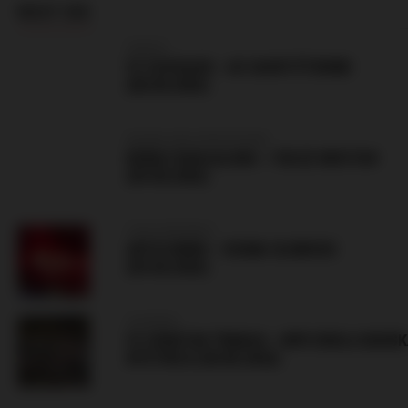
MUST SEE
FRANCE
FC SOCHAUX – AS SAINT-ÉTIENNE
(08.08.2026)
BOSNIA AND HERZEGOVINA
BORAC BANJALUKA – VELEZ MOSTAR
(09.08.2026)
CZECH REPUBLIC
ARTIS BRNO – SIGMA OLOMOUC
(09.08.2026)
SLOVAKIA
FC SPARTAK TRNAVA – MFK DUKLA BANS
BYSTRICA (08.08.2026)