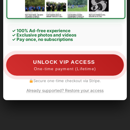
✓ 100% Ad-free experience
✓ Exclusive photos and videos
✓ Pay once, no subscriptions
UNLOCK VIP ACCESS
One-time payment (Lifetime)
Secure one-time checkout via Stripe.
Already supported? Restore your access