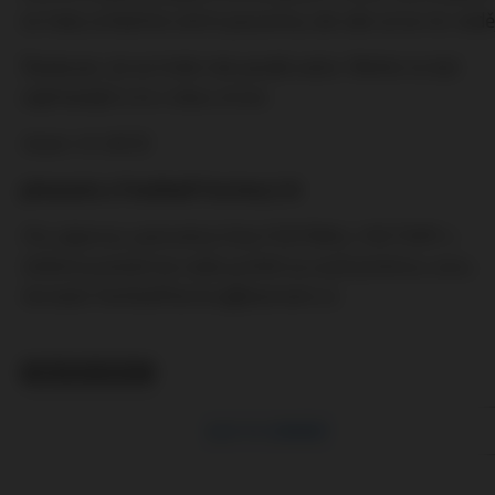
se tedy scházíme velmi pozvolna, ale zde už se nic nedě
Škoda jen, že se hrálo tak pozdě večer. Mohlo to být
zajímavější a to z obou stran.
Autor: Vl. (ACS)
převzato z Football Factory č.6
Pro zájemce: jednotlivá čísla FOOTBALL FACTORY v
tištěné podobě lze stále pořídit za zvýhodněnou cenu.
Kontakt:
footballfactory@seznam.cz
RELATED TOPICS
CLICK TO COMMENT