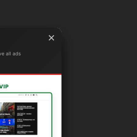
×
e all ads
VIP