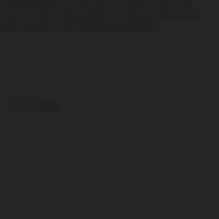
ěta vypovídají o tom, že dění v Evropě se do zimního
r představuje nejzásadnější ultra skupinu Olympique
měnu jsme pro celý letošní rok připravili u
CLICK TO COMMENT