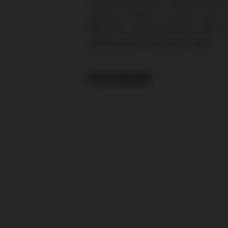
Slovensku a Polsku. Aktuality ze sv
spánku rozhodně neuložilo, rozhovo
Marseille „Commando Ultra ´84“ a z
představování klubových vlajek.
RELATED TOPICS